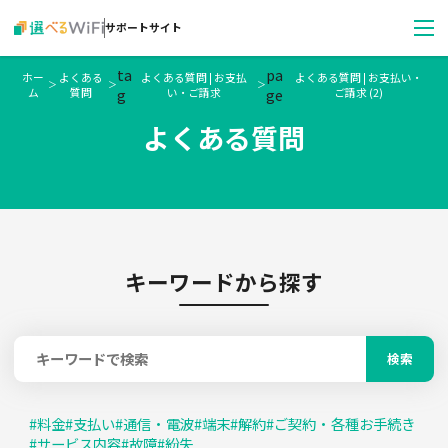
サポートサイト
ta
pa
ホー
よくある
よくある質問 | お支払
よくある質問 | お支払い・
＞
＞
＞
ム
質問
g
い・ご請求
ge
ご請求 (2)
よくある質問
キーワードから探す
検索
#
料金
#
支払い
#
通信・電波
#
端末
#
解約
#
ご契約・各種お手続き
#
サービス内容
#
故障
#
紛失